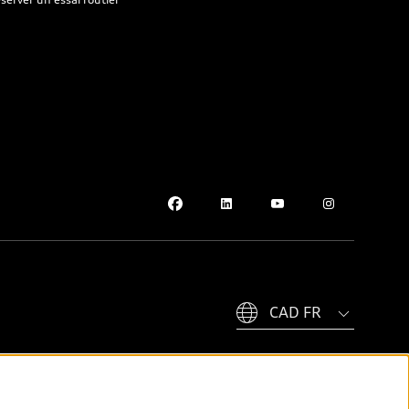
Please select country
ateur et prix, proviennent du site de l’entreprise audi.ca et, par
redevances (climatiseur, pneus), le permis de conduire, l’assurance,
par les concessionnaires. Les prix indiqués sur les pages de