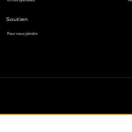
Soutien
Pour nous joindre
énéraux sur les véhicules, telles que la page de modèles et la page Configur
, (i) sont fournis à titre indicatif seulement et (ii) excluent les taxes, les 
 du concessionnaire. Les modalités et les prix de vente réels sont déterminés 