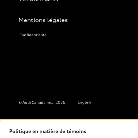
Mentions légales
Confidentialité
English
© Audi Canada Inc., 2026.
* Les prix indiqués sur les pages comprenant des renseignements g
conséquent, sont des prix de détail suggérés par le fabricant (PDSF)
Politique en matière de témoins
l’immatriculation, les autres options et les frais d’administration