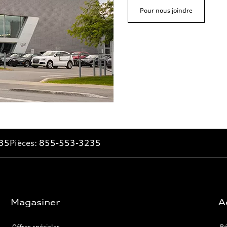
Pour nous joindre
35
Pièces:
855-553-3235
Magasiner
A
Offres spéciales
Ré