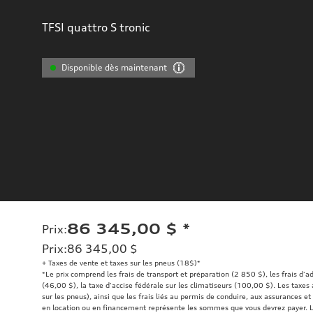
TFSI quattro S tronic
Disponible dès maintenant
86 345,00 $
*
Prix
:
Prix
:
86 345,00 $
+ Taxes de vente et taxes sur les pneus (18$)*
*Le prix comprend les frais de transport et préparation (2 850 $), les frais d'
(46,00 $), la taxe d'accise fédérale sur les climatiseurs (100,00 $). Les taxes
sur les pneus), ainsi que les frais liés au permis de conduire, aux assurances e
en location ou en financement représente les sommes que vous devrez payer. Le