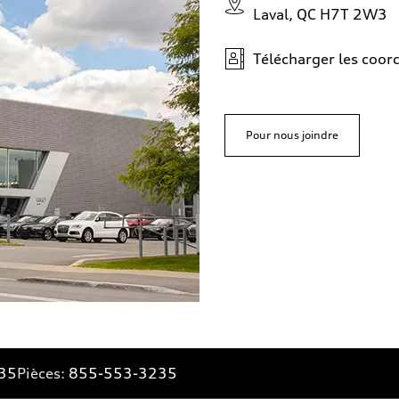
Laval, QC H7T 2W3
Télécharger les coo
Pour nous joindre
35
Pièces:
855-553-3235