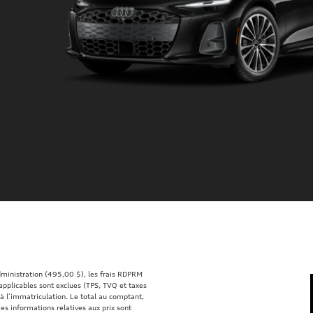
administration (495,00 $), les frais RDPRM
 applicables sont exclues (TPS, TVQ et taxes
t à l’immatriculation. Le total au comptant,
s informations relatives aux prix sont