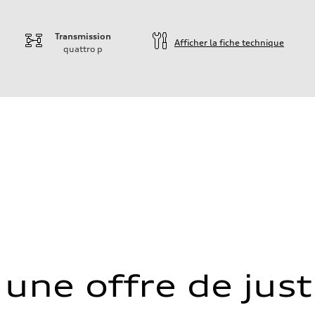
Transmission
Afficher la fiche technique
quattro
p
ift System
 une offre de just