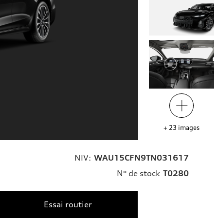
+
23
images
NIV:
WAU15CFN9TN031617
N° de stock
T0280
Essai routier