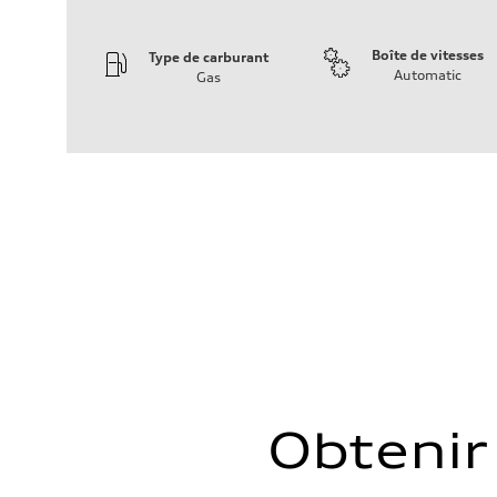
Boîte de vitesses
Type de carburant
Automatic
Gas
Moteur
Type de moteur
V6 / 24V / Direct Injection / Turbocharged / Audi Valvel
Données de rendement
Cylindrée
2995 cm³
Puissance max.
362 hp
Couple max.
406 lb-ft
Transmission
Boîte de vitesses
—
Suspension
Avant
Five-link front axle
Arrière
Five-link rear axle
Système de freinage
Obtenir
Système de freinage
—
Direction
Direction