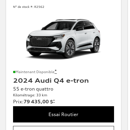
N° de stock #:
R2562
*
Maintenant Disponible
2024 Audi Q4 e-tron
55 e-tron quattro
Kilométrage: 33 km
Prix
:
79 435,00 $
*
Essai Routier