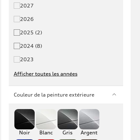
2027
Q3
Q5
2026
Q5 PHEV
SQ5
2025 (2)
Q7
SQ7
2024 (8)
Q8
SQ8
2023
RS Q8
Afficher toutes les années
A3
S3
Couleur de la peinture extérieure
RS3
A4
S4
A5
S5
RS5
Noir
Blanc
Gris
Argent
A6
S6