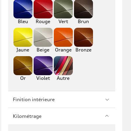
RS6
A7
Bleu
Rouge
Vert
Brun
S7
RS7
A8
S8
Jaune
Beige
Orange
Bronze
R8
TT
TTS
TT RS
Or
Violet
Autre
Finition intérieure
Kilométrage