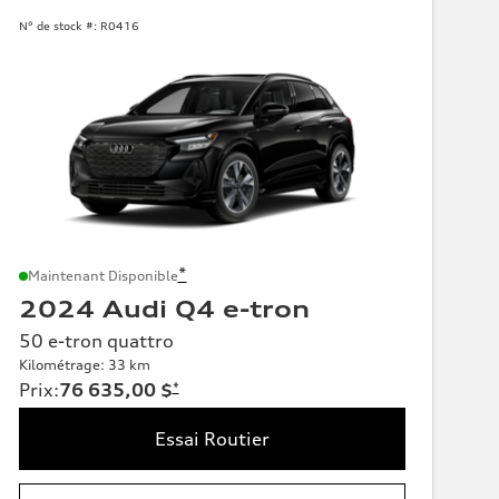
N° de stock #:
R0416
*
Maintenant Disponible
2024 Audi Q4 e-tron
50 e-tron quattro
Kilométrage: 33 km
Prix
:
76 635,00 $
*
Essai Routier