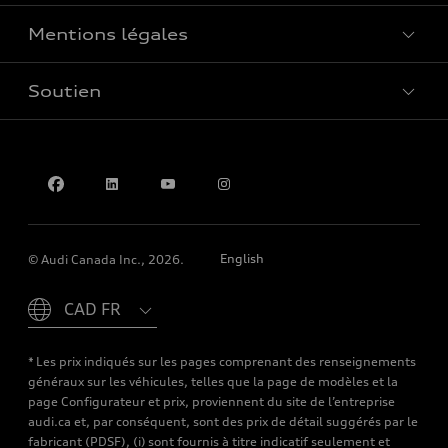
Mentions légales
Réserver un essai routier
Soutien
Confidentialité
Pour nous joindre
English
© Audi Canada Inc., 2026.
Please select country
* Les prix indiqués sur les pages comprenant des renseignements
généraux sur les véhicules, telles que la page de modèles et la
page Configurateur et prix, proviennent du site de l’entreprise
audi.ca et, par conséquent, sont des prix de détail suggérés par le
fabricant (PDSF), (i) sont fournis à titre indicatif seulement et