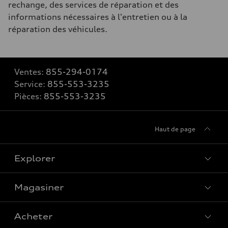
rechange, des services de réparation et des
informations nécessaires à l'entretien ou à la
réparation des véhicules.
Ventes:
855-294-0174
Service:
855-553-3235
Pièces:
855-553-3235
Haut de page
Explorer
Magasiner
Voir tous les modèles
Acheter
Offres spéciales