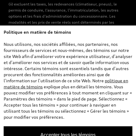
(ii) excluent les taxes, les redevances (climatiseur, pneus), le
permis de conduire, l’assurance, l’immatriculation, les autres
options et les frais d’administration du concessionnaire. Les
modalités et les prix de vente réels sont déterminés par les
concessionnaires. Les prix indiqués sur les pages de recherche de
Politique en matière de témoins
véhicules neufs et d’occasion sont les prix de vente établis par les
concessionnaires et incluent les frais applicables, tels que les frais
Nous utilisons, nos sociétés affiliées, nos partenaires, nos
de transport et d’inspection de prélivraison, les taxes
fournisseurs de services et nous-mêmes, des témoins sur notre
environnementales (pour les véhicules neufs) et les frais
site Web afin d’améliorer votre expérience utilisateur, d’analyser
d’administration des concessionnaires. Toutefois, les taxes de
et d’améliorer nos services et de savoir quelle information vous
vente sont exclues. Veuillez noter que les prix de l’estimateur de
intéresse. Certains témoins sont essentiels tandis que d’autres
versements sont des PDSF s’il a été consulté au moyen de l’onglet
procurent des fonctionnalités améliorées ainsi que de
Configurateur et prix (à titre indicatif). Toutefois, s’il a été
l’information sur l’utilisation de ce site Web. Notre
politique en
consulté à partir des pages de recherche de véhicules neufs et
matière de témoins
explique plus en détail les témoins. Vous
d’occasion, les prix indiqués sont des prix de vente (prix de vente
pouvez modifier vos préférences à tout moment en cliquant sur «
réels). Sur les pages de renseignements généraux sur les
Paramètres des témoins » dans le pied de page. Sélectionnez «
véhicules, les modèles sont montrés à titre indicatif seulement,
Accepter tous les témoins » pour continuer à naviguer en
avec des caractéristiques qui peuvent ne pas être offertes sur les
utilisant tous les témoins ou sélectionnez « Gérer les témoins »
modèles canadiens. Malgré les efforts déployés pour assurer
pour modifier vos préférences.
l’exactitude de ces renseignements, des erreurs peuvent survenir
et la disponibilité peut changer; veuillez donc visiter votre
concessionnaire pour obtenir les détails et les spécifications
Accepter tous les témoins